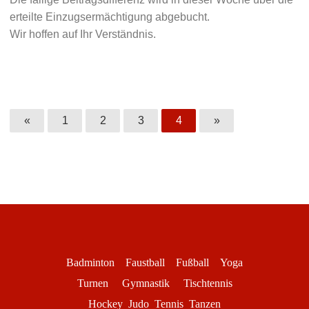
erteilte Einzugsermächtigung abgebucht.
Wir hoffen auf Ihr Verständnis.
«
1
2
3
4
»
Badminton
Faustball
Fußball
Yoga
Turnen
Gymnastik
Tischtennis
Hockey
Judo
Tennis
Tanzen