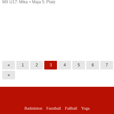
MX U17: Mika + Maja 5. Platz
«
1
2
3
4
5
6
7
»
Badminton
Faustball
Fußball
Yoga