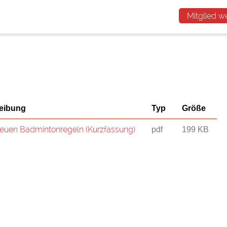
Mitglied w
eibung
Typ
Größe
euen Badmintonregeln (Kurzfassung)
pdf
199 KB