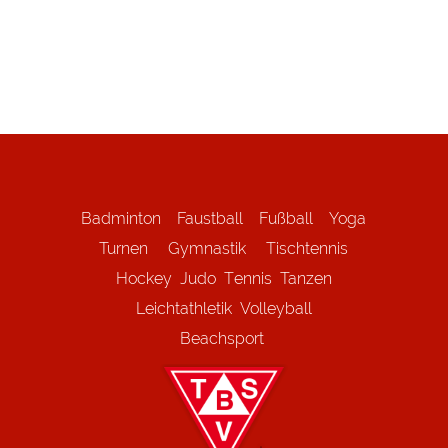
Badminton
Faustball
Fußball
Yoga
Turnen
Gymnastik
Tischtennis
Hockey
Judo
Tennis
Tanzen
Leichtathletik
Volleyball
Beachsport