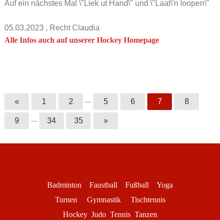
Auf ein nächstes Mal \"Liek ut Hand\" und \"Laat\'n loopen\"
05.03.2023
, Recht Claudia
Alle Infos auch auf unserer Hockey Homepage
...
«
1
2
5
6
7
8
...
9
34
35
»
Badminton
Faustball
Fußball
Yoga
Turnen
Gymnastik
Tischtennis
Hockey
Judo
Tennis
Tanzen